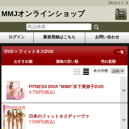
PCサイト
MMJオンラインショップ
ログイン
新規登録はこちら
お問い合わせ
DVD > フィットネスDVD
一覧
おすすめ順
価格の安い順
売れ筋順
表示件数
:
FITNESS DIVA "MIMI"木下美弥子DVD
4,750円
(税込)
日本のフィットネスディーヴァ
7,530円
(税込)