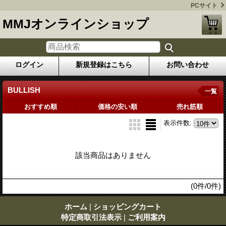
PCサイト
MMJオンラインショップ
ログイン
新規登録はこちら
お問い合わせ
BULLISH
一覧
おすすめ順
価格の安い順
売れ筋順
表示件数
:
該当商品はありません
(0件/0件)
ホーム
|
ショッピングカート
特定商取引法表示
|
ご利用案内