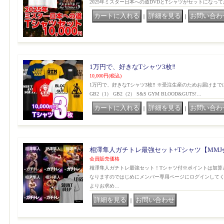
2025年ミスター日本への道DVDとTシャツがセットになっ
｜
｜
1万円で、好きなTシャツ3枚‼️
10,000円
(税込)
1万円で、好きなTシャツ3枚‼️ ※受注生産のためお届けまで
GB2（1） GB2（2） S&S GYM BLOOD&GUTS!…
｜
｜
相澤隼人ガチトレ最強セット+Tシャツ【MMJ
会員販売価格
相澤隼人ガチトレ最強セット！Tシャツ付※ポイントは加算
なりますのではじめにメンバー専用ページにログインして
よりお求め…
｜