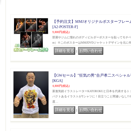
【予約注文】MMJオリジナルポスターフレーム付
[A2-POSTER-F]
9,800円
(税込)
部屋やジムに憧れのボディビルダーポスターを貼ってモチベアッ
m）※このポスターはMMJDVDジャケットデザインを元に
｜
【GWセール】”狂気の男“合戸孝二スペシャルTシ
[KGA]
4,800円
(税込)
新進気鋭イラストレーターKATOROKUと日本を代表する
パクトあるイラストがTシャツに！目立つこと間違いなし‼️
度…
｜