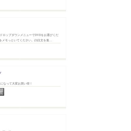
つのドロップダウンメニューでDVDをお選びくだ
をメモっといてください。(3)注文を進…
ツ
ットになって大変お買い得！