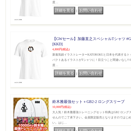
度…
｜
【GWセール】加藤直之スペシャルTシャツ #G
[KKD]
4,800円
(税込)
新進気鋭イラストレーターKATOROKUと日本を代表する
パクトあるイラストがTシャツに！目立つこと間違いなし‼️
度…
｜
鈴木雅最強セット＋GB2-2 ロングスリーブ
10,000円
(税込)
大人気！鈴木雅最強トレーニングセット特典はGB2 ロング
せんのでご了承下さい。会員限定販売となりますのではじ
い。はじ…