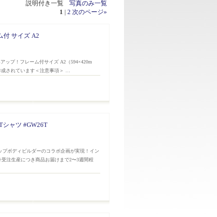
説明付き一覧
写真のみ一覧
1
|
2
次のページ
»
 サイズ A2
プ！フレーム付サイズ A2（594×420m
作成されています＜注意事項＞ …
ャツ #GW26T
トップボディビルダーのコラボ企画が実現！イン
※受注生産につき商品お届けまで2〜3週間程