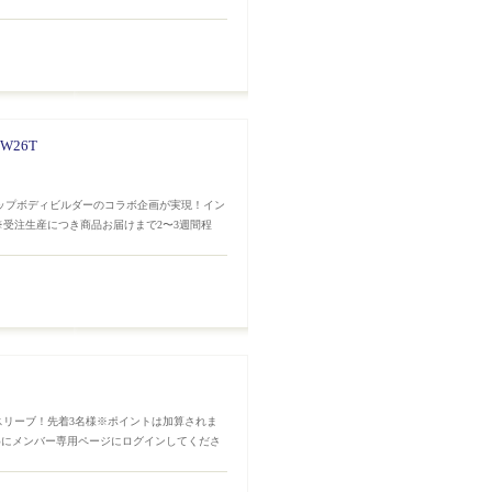
W26T
トップボディビルダーのコラボ企画が実現！イン
※受注生産につき商品お届けまで2〜3週間程
スリーブ！先着3名様※ポイントは加算されま
めにメンバー専用ページにログインしてくださ