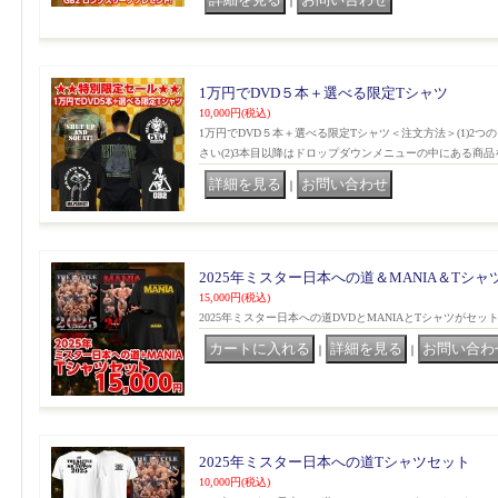
｜
1万円でDVD５本＋選べる限定Tシャツ
10,000円
(税込)
1万円でDVD５本＋選べる限定Tシャツ＜注文方法＞(1)2
さい(2)3本目以降はドロップダウンメニューの中にある商品
｜
2025年ミスター日本への道＆MANIA＆Tシャ
15,000円
(税込)
2025年ミスター日本への道DVDとMANIAとTシャツがセ
｜
｜
2025年ミスター日本への道Tシャツセット
10,000円
(税込)