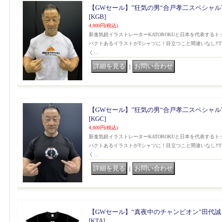
【GWセール】”狂気の男“合戸孝二スペシャルTシ
[KGB]
4,800円
(税込)
新進気鋭イラストレーターKATOROKUと日本を代表する
パクトあるイラストがTシャツに！目立つこと間違いなし‼️
く…
｜
【GWセール】”狂気の男“合戸孝二スペシャルTシ
[KGC]
4,800円
(税込)
新進気鋭イラストレーターKATOROKUと日本を代表する
パクトあるイラストがTシャツに！目立つこと間違いなし‼️
く…
｜
【GWセール】“真夜中のチャンピオン”田代誠ス
[KTA]