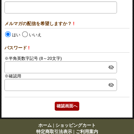
メルマガの配信を希望しますか？
!
はい
いいえ
パスワード
!
※半角英数字記号 (8～20文字)
※確認用
ホーム
|
ショッピングカート
特定商取引法表示
|
ご利用案内