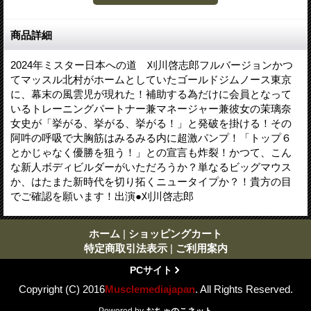
商品詳細
2024年ミスター日本への道 刈川啓志郎フルバージョンかつ
てマッスル北村がホームとしていたゴールドジムノース東京
に、幕末の風雲児が現れた！補助する為だけに会員となって
いるトレーニングパートナー兼マネージャー兼彼女の茉璃奈
女史が「挙がる、挙がる、挙がる！」と発破を掛ける！その
阿吽の呼吸で大胸筋はみるみる内に超激パンプ！「トップ６
とかじゃなく優勝を狙う！」との宣言も炸裂！かつて、こん
な新人ボディビルダーがいただろうか？単なるビッグマウス
か、はたまた新時代を切り拓くニュータイプか？！貴方の目
でご確認を願います！出演●刈川啓志郎
ホーム
|
ショッピングカート
特定商取引法表示
|
ご利用案内
PCサイト
Copyright (C) 2016
Musclemediajapan
. All Rights Reserved.
Powered by
おちゃのこネット