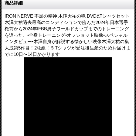
商品詳細
IRON NERVE 不屈の精神 木澤大祐の魂 DVD&Tシャツセット
木澤大祐過去最高のコンディションで臨んだ2024年日本選手
権前から2024年IFBB男子ワールドカップまでのトレーニング
を追った。•全身トレーニング•オフショット映像•スペシャル
インタビュー•木澤自身が解説する懐かしい映像木澤大祐の集
大成第5作目！2枚組！※Tシャツが受注後生産のためお届けま
でに10日〜14日かかります